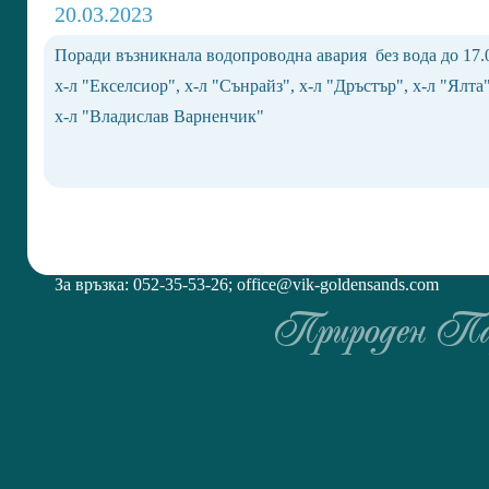
20.03.2023
Поради възникнала водопроводна авария без вода до 17.0
х-л "Екселсиор", х-л "Сънрайз", х-л "Дръстър", х-л "Ялта
х-л "Владислав Варненчик"
За връзка: 052-35-53-26;
office@vik-goldensands.com