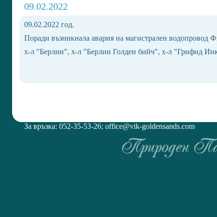
09.02.2022
09.02.2022 год.
Поради възникнала авария на магистрален водопровод Ф250
х-л "Берлин", х-л "Берлин Голден бийч", х-л "Грифид Инка
За връзка: 052-35-53-26;
office@vik-goldensands.com