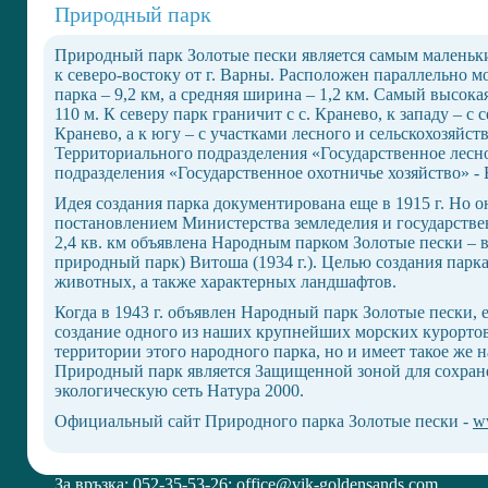
Природный парк
Природный парк Золотые пески является самым маленьким
к северо-востоку от г. Варны. Расположен параллельно
парка – 9,2 км, а средняя ширина – 1,2 км. Самый высокая
110 м. К северу парк граничит с с. Кранево, к западу – с
Кранево, а к югу – с участками лесного и сельскохозяйс
Территориального подразделения «Государственное лесно
подразделения «Государственное охотничье хозяйство» - 
Идея создания парка документирована еще в 1915 г. Но он
постановлением Министерства земледелия и государстве
2,4 кв. км объявлена Народным парком Золотые пески – 
природный парк) Витоша (1934 г.). Целью создания парк
животных, а также характерных ландшафтов.
Когда в 1943 г. объявлен Народный парк Золотые пески, е
создание одного из наших крупнейших морских курортов
территории этого народного парка, но и имеет такое же н
Природный парк является Защищенной зоной для сохран
экологическую сеть Натура 2000.
Официальный сайт Природного парка Золотые пески -
ww
За връзка: 052-35-53-26;
office@vik-goldensands.com