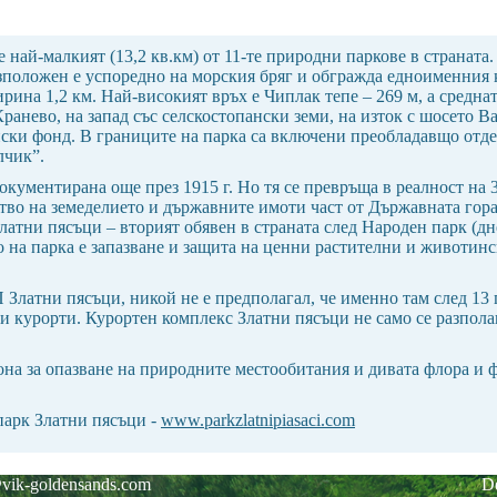
най-малкият (13,2 кв.км) от 11-те природни паркове в страната.
азположен е успоредно на морския бряг и обгражда едноименния
ширина 1,2 км. Най-високият връх е Чиплак тепе – 269 м, а средна
Кранево, на запад със селскостопански земи, на изток с шосето Ва
нски фонд. В границите на парка са включени преобладавщо отд
лчик”.
документирана още през 1915 г. Но тя се превръща в реалност на 
во на земеделието и държавните имоти част от Държавната гора 
Златни пясъци – вторият обявен в страната след Народен парк (д
ето на парка е запазване и защита на ценни растителни и животин
П Златни пясъци, никой не е предполагал, че именно там след 13 
и курорти. Курортен комплекс Златни пясъци не само се разпол
на за опазване на природните местообитания и дивата флора и ф
арк Златни пясъци -
www.parkzlatnipiasaci.com
@vik-goldensands.com
De