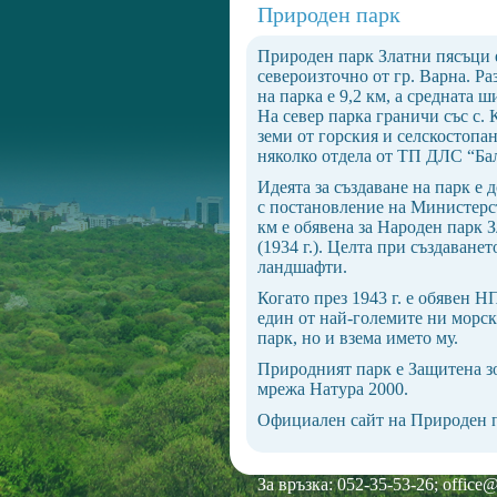
Природен парк
Природен парк Златни пясъци е 
североизточно от гр. Варна. Р
на парка е 9,2 км, а средната 
На север парка граничи със с. 
земи от горския и селскостопа
няколко отдела от ТП ДЛС “Ба
Идеята за създаване на парк е 
с постановление на Министерст
км е обявена за Народен парк 
(1934 г.). Целта при създаван
ландшафти.
Когато през 1943 г. е обявен Н
един от най-големите ни морск
парк, но и взема името му.
Природният парк е Защитена зо
мрежа Натура 2000.
Официален сайт на Природен п
За връзка: 052-35-53-26;
office