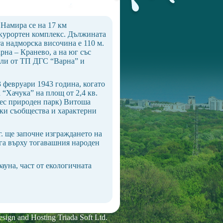
 Намира се на 17 км
 курортен комплекс. Дължината
та надморска височина е 110 м.
рна – Кранево, а на юг със
ели от ТП ДГС “Варна” и
3 февруари 1943 година, когато
“Хачука” на площ от 2,4 кв.
нес природен парк) Витоша
ски съобщества и характерни
г. ще започне изграждането на
ага върху тогавашния народен
ауна, част от екологичната
sign and Hosting Triada Soft Ltd
.