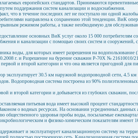
илагаемых европейских стандартов. Принимаются превентивны
путем поддержания систем канализации и водоснабжения.
 факт, что в течение последних лет не поступало ни одной жалоб
требителями направлена к сохранению этой тенденции. ВиК опер
рерывным режимом работы, а также необходимую для обслуживан
едоставление основных ВиК услуг около 15 000 потребителям со
бжения и канализации с помощью своих систем и сооружений, 
чника воды, для которых имеет разрешения на водопользование 
.2008 г. и Разрешение на бурение скважин P-70Х № 21610010/21.0
 первой и второй категории и что она является пригодной для 
тор эксплуатирует 30.5 км наружной водопроводной сети, 4.5 к
одов. Водопроводная система построена из 90% полиэтиленовых 
вой и второй категории и добывается из глубоких скважин, пос
оставляемая питьевая вода имеет высокий процент стандартност
с Законом о водных ресурсах. На основании усредненных данных
лю общественного здоровья пробы воды, посылаемые ежекварта
о микробиологическим и физико-химическим показателям имеют 1
держивает и эксплуатирует канализационную систему на террит
щей полностью построенную сеть. Канализационная система пос