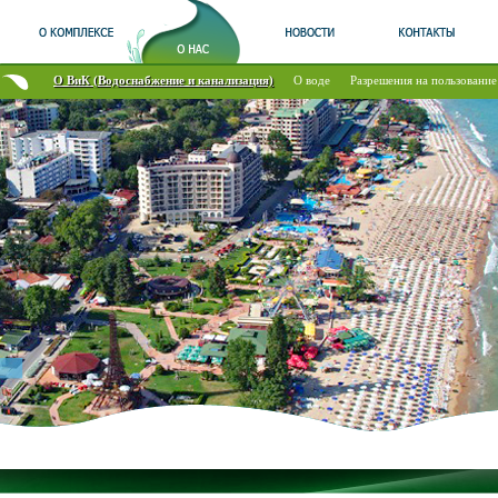
O ВиК (Водоснабжение и канализация)
О воде
Разрешения на пользовани