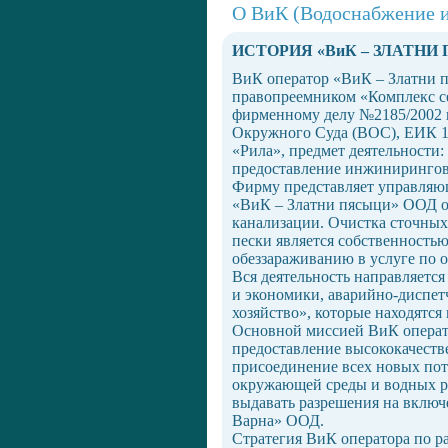
O ВиК (Водоснабжение и
ИСТОРИЯ «ВиК – ЗЛАТНИ
ВиК оператор «ВиК – Златни пя
правопреемником «Комплекс се
фирменному делу №2185/2002 г.,
Окружного Суда (ВОС), ЕИК 10
«Рила», предмет деятельности:
предоставление инжиниринговы
Фирму представляет управляю
«ВиК – Златни пясыци» ООД об
канализации. Очистка сточных 
пески является собственность
обеззараживанию в услуге по о
Вся деятельность направляетс
и экономики, аварийно-диспетч
хозяйство», которые находятс
Основной миссией ВиК операто
предоставление высококачеств
присоединение всех новых пот
окружающей среды и водных ре
выдавать разрешения на включ
Варна» ООД.
Стратегия ВиК оператора по р