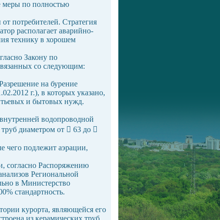
е меры по полностью
ы от потребителей. Стратегия
атор располагает аварийно-
ия технику в хорошем
гласно Закону по
связанных со следующим:
(Разрешение на бурение
2.2012 г.), в которых указано,
питьевых и бытовых нужд.
м внутренней водопроводной
труб диаметром от  63 до 
ле чего подлежит аэрации,
и, согласно Распоряжению
 анализов Региональной
льно в Министерство
00% стандартность.
ории курорта, являющейся его
троена из керамических труб,