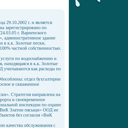
 29.10.2002 г. и является
на зарегистрировано по
24.03.05 г. Варненского
и», административное здание
 в к.к. Золотые пески,
100% частной собственностью.
 услуги по водоснабжению и
, находящаяся в к.к. Золотые
Д учитываются как расходы по
Обособлены: отдел бухгалтерии
сосное и скважинное
ки». Стратегия направлена на
рорта и своевременное
иональной инспекции по охране
 «ВиК Златни пясыци» ООД не
бъектов без согласия «ВиК
ию качества обслуживания с