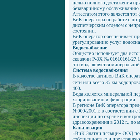
целью полного достижения пр
безаварийному обслуживанию 
Аттестатом этого является тот
ВиК оператора по работе с по
диспетчерским отделом с неп
состоянии.
ВиК оператор обеспечивает пр
урегулированию услуг водосна
Водоснабжение
Общество использует два исто
скважин P-3Х № 01610161/27.10
что вода является минеральной
Система водоснабжения
В качестве активов ВиК опера
сети или всего 35 км водопров
400.
Вода является минеральной пер
хлорированию и фильтрации.
В регионе ВиК оператора пред
N:009/2001 г. в соответствии 
инспекции по охране и контро
здравоохранения в 2012 г., п
Канализация
«ВиК-Златни пясыци» ООД под
собственностью и представляю