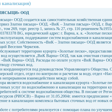
 канализация)
 ПЯСЫЦИ» ООД
сыци» ООД создается как самостоятельная хозяйственная единица
рвиз Златни пясыци» ООД. «ВиК – Златни пясъци» ООД, г. Вар
 том 269, торг. реестр 1, запись № 27, стр. 116 решением №1955/
3783378 BG, юридический адрес: г. Варна, к. к. «Золотые песк
 эксплуатация, поддержание систем водоснабжения и канализации
х услуг. Собственность «ВиК – Златни пясыци» ООД является 
щий Веселин Черкезов.
служивает территорию курорта «Золотые пески», предоставляя
вод осуществляется „ВиК Варна» ООД, так как очистная станция
ю «ВиК Варна» ООД. Расходы по оплате услуги «ВиК Варна» ОО
тводу сточных вод.
я и координируется под руководством Управляющего Общества. 
ерский отдел, отдел по контролю и расчетам за воду, отдел «На
я в непрерывном взаимодействии между собой.
ра является водоснабжение и канализация курорта «Золотые пес
енных услуг по водоснабжению и канализации на территории ку
ребителей к системе водоснабжения общества. В письме от Рег
сурсов (РИОСВ) – Варна от 31.05.2004г. имеется предписание
ение в канализацию комплекса бытовых сточных вод от новых о
аботе с потребителями реализуется с помощью плана по улучшен