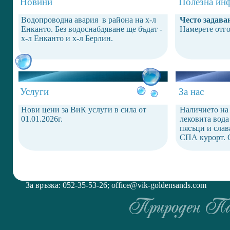
Новини
Полезна ин
Водопроводна авария в района на х-л
Често задава
Енканто. Без водоснабдяване ще бъдат -
Намерете отг
х-л Енканто и х-л Берлин.
Услуги
За нас
Нови цени за ВиК услуги в сила от
Наличието на
01.01.2026г.
лековита вода
пясъци и слав
СПА курорт. С
За връзка: 052-35-53-26;
office@vik-goldensands.com